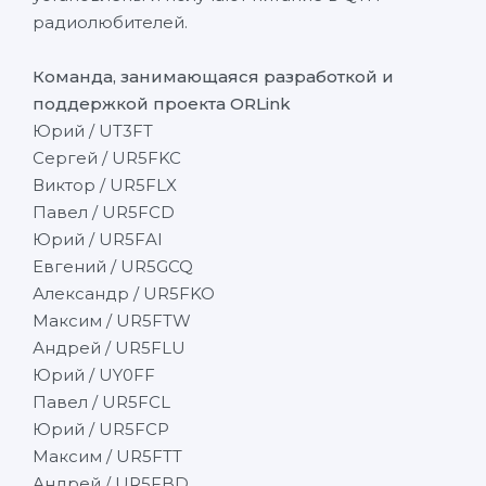
радиолюбителей.
Команда, занимающаяся разработкой и
поддержкой проекта ORLink
Юрий / UT3FT
Сергей / UR5FKC
Виктор / UR5FLX
Павел / UR5FCD
Юрий / UR5FAI
Евгений / UR5GCQ
Александр / UR5FKO
Максим / UR5FTW
Андрей / UR5FLU
Юрий / UY0FF
Павел / UR5FCL
Юрий / UR5FCP
Максим / UR5FTT
Андрей / UR5FBD