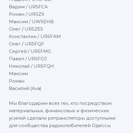
Вадим / UR5FCA
Роман / UR0ZX
Максим / UW5EHB
Олег / UR5ZES
Константин / UR5FAM
Олег / UR5FQF
Сергей / UR5FMG
Павел / UR5FOJ
Николай / UR5FQH
Максим
Роман
Василий (Ava)
Мы благодарим всех тех, кто посредством
материальных, финансовых и физических
усилий сделали ретрансляторы доступными
для сообщества радиолюбителей Одессы