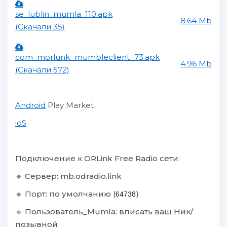
se_lublin_mumla_110.apk
8.64 Mb
(Скачали 35)
com_morlunk_mumbleclient_73.apk
4.96 Mb
(Скачали 572)
Android
Play Market
ioS
Подключение к ORLink Free Radio сети
:
🔹
Сервер: mb.odradio.link
🔹
Порт:
по умолчанию (
)
64738
🔹
Пользователь_Mumla: вписать ваш Ник/
позывной