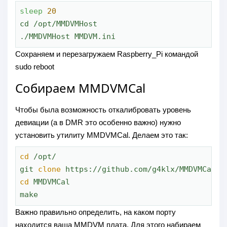
sleep
20
cd /opt/MMDVMHost

./MMDVMHost MMDVM.ini
Сохраняем и перезагружаем Raspberry_Pi командой
sudo reboot
Собираем MMDVMCal
Чтобы была возможность откалибровать уровень
девиации (а в DMR это особенно важно) нужно
установить утилиту MMDVMCal. Делаем это так:
cd
 /opt/

git 
clone
cd
 MMDVMCal

make
Важно правильно определить, на каком порту
находится ваша MMDVM плата. Для этого набираем