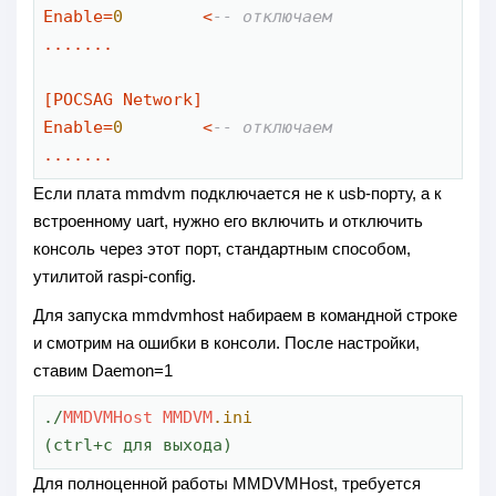
Enable
=
0
<
-- отключаем
.......

[POCSAG Network]

Enable
=
0
<
-- отключаем
.......
Если плата mmdvm подключается не к usb-порту, а к
встроенному uart, нужно его включить и отключить
консоль через этот порт, стандартным способом,
утилитой raspi-config.
Для запуска mmdvmhost набираем в командной строке
и смотрим на ошибки в консоли. После настройки,
ставим Daemon=1
./
MMDVMHost
MMDVM
.ini
(ctrl+c для выхода)
Для полноценной работы MMDVMHost, требуется