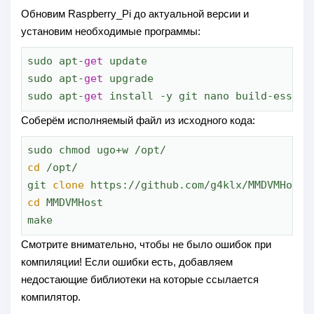
Обновим Raspberry_Pi до актуальной версии и
установим необходимые программы:
sudo apt-
get
 update

sudo apt-
get
 upgrade

sudo apt-
get
 install -y git nano build-essent
Соберём исполняемый файл из исходного кода:
cd
 /opt/

git 
clone
cd
 MMDVMHost

make
Смотрите внимательно, чтобы не было ошибок при
компиляции! Если ошибки есть, добавляем
недостающие библиотеки на которые ссылается
компилятор.