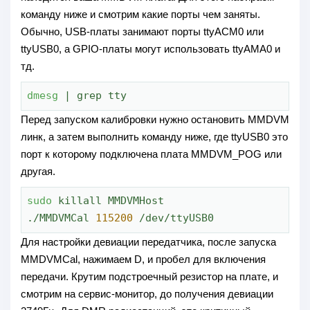
команду ниже и смотрим какие порты чем заняты.
Обычно, USB-платы занимают порты ttyACM0 или
ttyUSB0, а GPIO-платы могут использовать ttyAMA0 и
тд.
dmesg
 | grep tty
Перед запуском калибровки нужно остановить MMDVM
линк, а затем выполнить команду ниже, где ttyUSB0 это
порт к которому подключена плата MMDVM_POG или
другая.
sudo
 killall MMDVMHost

./MMDVMCal 
115200
 /dev/ttyUSB0
Для настройки девиации передатчика, после запуска
MMDVMCal, нажимаем D, и пробел для включения
передачи. Крутим подстроечный резистор на плате, и
смотрим на сервис-монитор, до получения девиации