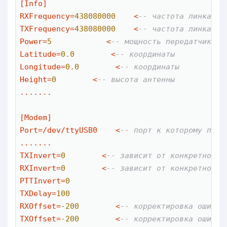
[Info]

RXFrequency
=
438080000
<
-- частота линка
TXFrequency
=
438080000
<
-- частота линка
Power
=
5
<
-- мощность передатчика
Latitude
=
0.0
<
-- координаты
Longitude
=
0.0
<
-- координаты
Height
=
0
<
-- высота антенны
.......

[Modem]

Port
=
/
dev
/
ttyUSB0    
<
-- порт к которому подк
.......

TXInvert
=
0
<
-- зависит от конкретной р
RXInvert
=
0
<
-- зависит от конкретной р
PTTInvert
=
0
TXDelay
=
100
RXOffset
=
-200
<
-- корректировка ошибки
TXOffset
=
-200
<
-- корректировка ошибки