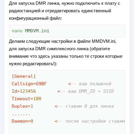
Для запуска DMR линка, нужно подключить к плату с
радиостанцией и отредактировать единственный
конфигурационный файл:
nano
 MMDVM.ini
Делаем следующие настройки в файле MMDVM.ini,
для запуска DMR симплексного линка (обратите
внимание что здесь указаны только те строки которые
нужно редактировать!):
[General]

Callsign
=
G9BF        
<
-- ваш позывной
Id
=
123456
<
-- ваш DMR_ID + SSID
Timeout
=
180
Duplex
=
1
<
-- ставим 0 для линка
.......

Daemon
=
0
<
-- после настройки ставим 1