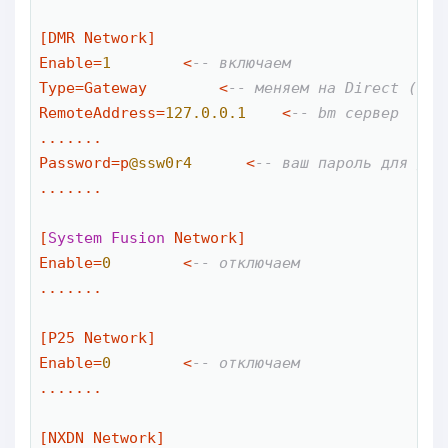
[DMR Network]

Enable
=
1
<
-- включаем
Type
=
Gateway        
<
-- меняем на Direct (стр
RemoteAddress
=
127.0
.0
.1
<
-- bm сервер
.......

Password
=
p
@ssw0r4
<
-- ваш пароль для дос
.......

[
System
Fusion
 Network]

Enable
=
0
<
-- отключаем
.......

[P25 Network]

Enable
=
0
<
-- отключаем
.......

[NXDN Network]
