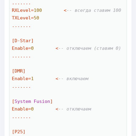
.......

RXLevel
=
100
<
-- всегда ставим 100
TXLevel
=
50
.......

[D
-
Star]

Enable
=
0
<
-- отключаем (ставим 0)
.......

[DMR]

Enable
=
1
<
-- включаем
.......

[
System
Fusion
]

Enable
=
0
<
-- отключаем
.......

[P25]
