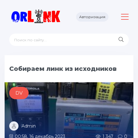
Авторизация
Cобираем линк из исходников
DV
Admin
00:58, 16 декабрь 2023
1 347
0