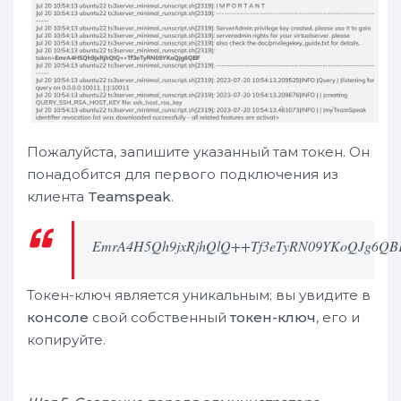
Пожалуйста, запишите указанный там токен. Он
понадобится для первого подключения из
клиента
Teamspeak
.
EmrA4H5Qh9jxRjhQlQ++Tf3eTyRN09YKoQJg6QB
Токен-ключ является уникальным; вы увидите в
консоле
свой собственный
токен-ключ
, его и
копируйте.