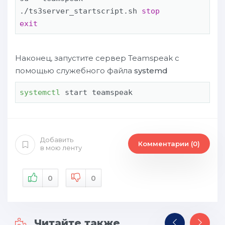
./ts3server_startscript.sh 
stop
exit
Наконец, запустите сервер Teamspeak с
помощью служебного файла
systemd
systemctl
 start teamspeak
Добавить
Комментарии (0)
в мою ленту
0
0
Читайте также