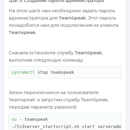
Шаг 5. Создание пароля администратора
На этом шаге нам необходимо задать пароль
администратора для
TeamSpeak
. Этот пароль
понадобится нам для подключения из клиента
Teamspeak
.
Сначала остановите службу
TeamSpeak
,
выполнив следующую команду:
systemctl
 stop teamspeak
Затем переключимся на пользователя
‘teamspeak’ и запустим службу TeamSpeak,
передав параметр password:
su
 - teamspeak

./ts3server_startscript.sh start serveradmin_