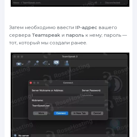
Затем необходимо ввести
IP-адрес
вашего
сервера
Teamspeak
и
пароль
к нему; пароль —
тот, который мы создали ранее.