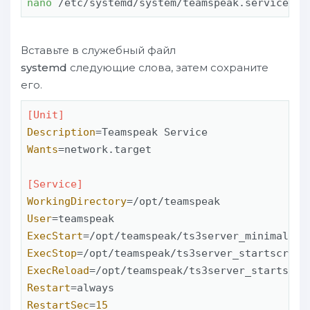
nano
 /etc/systemd/system/teamspeak.service
Вставьте в служебный файл
systemd
следующие слова, затем сохраните
его.
[Unit]
Description
Wants
=network.target

[Service]
WorkingDirectory
User
ExecStart
ExecStop
ExecReload
Restart
RestartSec
=
15