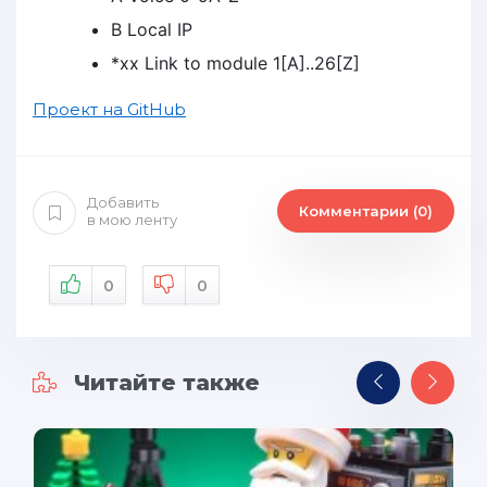
B Local IP
*xx Link to module 1[A]..26[Z]
Проект на GitHub
Добавить
Комментарии (0)
в мою ленту
0
0
Читайте также