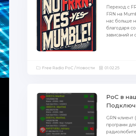
Переход с F
FRN на Mumbl
нас больше н
благодаря с
зависаний и о
Free Radio PoC / Новости
01.02.25
PoC в на
Подключа
GRN-клиент (
программ для
радиолюбите