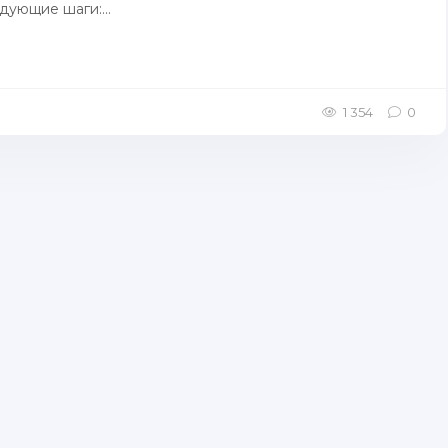
дующие шаги:...
1 354
0