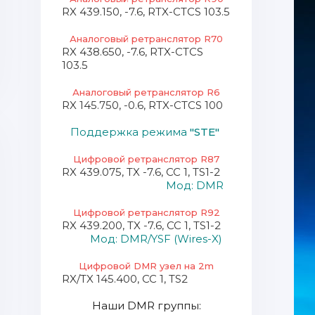
RX 439.150, -7.6, RTX-CTCS 103.5
Аналоговый ретранслятор R70
RX 438.650, -7.6, RTX-CTCS
103.5
Аналоговый ретранслятор R6
RX 145.750, -0.6, RTX-CTCS 100
Поддержка режима
"STE"
Цифровой ретранслятор R87
RX 439.075, TX -7.6, СС 1, TS1-2
Мод: DMR
Цифровой ретранслятор R92
RX 439.200, TX -7.6, СС 1, TS1-2
Мод: DMR/YSF (Wires-X)
Цифровой DMR узел на 2m
RX/TX 145.400, СС 1, TS2
Наши DMR группы: