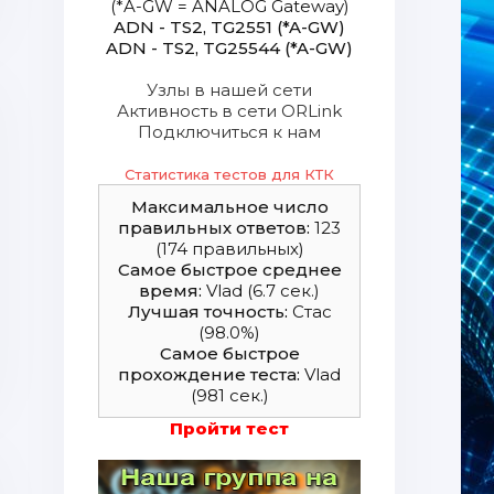
(*A-GW = ANALOG Gateway)
ADN - TS2, TG2551 (*A-GW)
ADN - TS2, TG25544 (*A-GW)
Узлы в нашей сети
Активность в сети ORLink
Подключиться к нам
Статистика тестов для КТК
Максимальное число
правильных ответов:
123
(174 правильных)
Самое быстрое среднее
время:
Vlad (6.7 сек.)
Лучшая точность:
Стас
(98.0%)
Самое быстрое
прохождение теста:
Vlad
(981 сек.)
Пройти тест