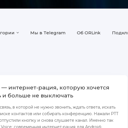
егории
Мы в Telegram
Об ORLink
Подклю
e — интернет-рация, которую хочется
 и больше не выключать
вязь, в которой не нужно звонить, ждать ответа, искать
писке контактов или собирать конференцию. Нажали PTT
отпустили кнопку и снова слушаете канал. Именно так
 Voice: современная интернет-рация для Android-