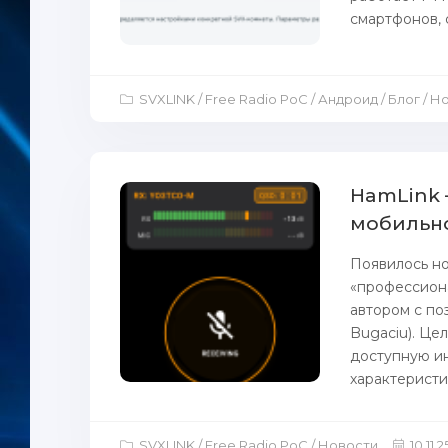
смартфонов, 
SVXLINK / Free Radio PoC / Андроид / Блог / 
HamLink 
мобильн
Появилось н
«профессион
автором с по
Bugaciu). Це
доступную и
характеристик
SVXLINK / Free Radio PoC / Новости
10.11.2