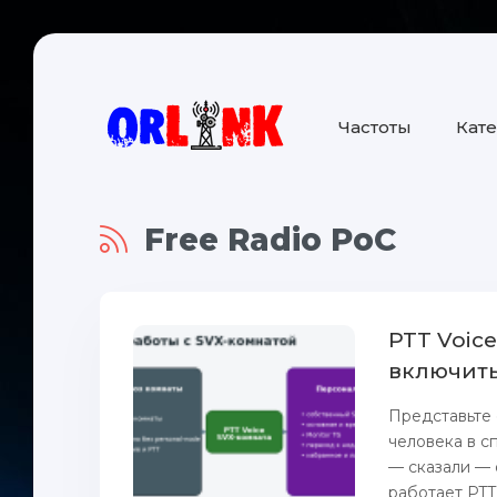
Частоты
Кат
Free Radio PoC
PTT Voic
включить
Представьте с
человека в с
— сказали — 
работает PTT