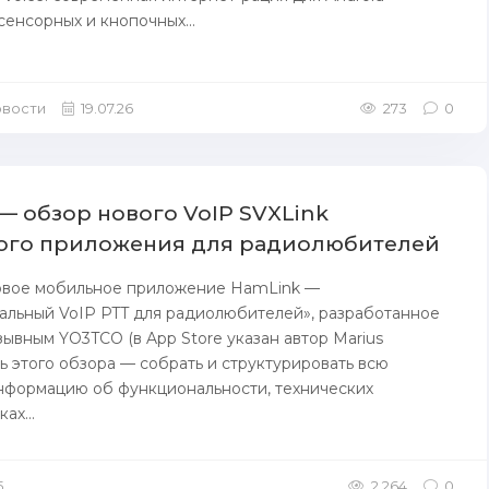
сенсорных и кнопочных...
Новости
19.07.26
273
0
— обзор нового VoIP SVXLink
ого приложения для радиолюбителей
овое мобильное приложение HamLink —
альный VoIP PTT для радиолюбителей», разработанное
зывным YO3TCO (в App Store указан автор Marius
ль этого обзора — собрать и структурировать всю
нформацию об функциональности, технических
ах...
5
2 264
0