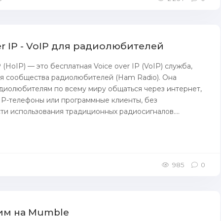
r IP - VoIP для радиолюбителей
(HoIP) — это бесплатная Voice over IP (VoIP) служба,
я сообщества радиолюбителей (Ham Radio). Она
диолюбителям по всему миру общаться через интернет,
IP-телефоны или программные клиенты, без
и использования традиционных радиосигналов....
985
0
им на Mumble