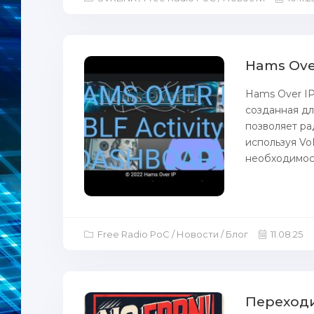
Hams Ove
Hams Over IP 
созданная дл
позволяет ра
используя Vo
необходимост
Free Radio PoC / Новости / Блог
11.08.25
Переход