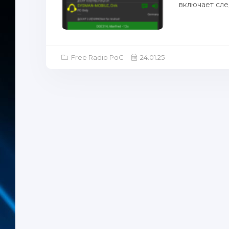
включает сле
Free Radio PoC
24.01.25