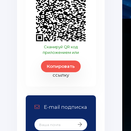
Сканируй QR код
приложением или
https://meshtas
Копировать
ссылку
E-mail подписка